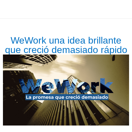
WeWork una idea brillante
que creció demasiado rápido